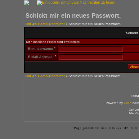
Schickt mir ein neues Passwort.
IMIGES Foren-Übersicht
» Schickt mir ein neues Passwort.
Schickt
Mit * markierte Felder sind erforderlich
*
Benutzername:
*
E-Mail-Adresse:
IMIGES Foren-Übersicht
» Schickt mir ein neues Passwort.
6235
Powered by
Orion
bas
Conver
Alle Z
[ Page generation time: 0.022s (PHP: 85% 