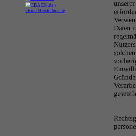
unserer
erforde
Verwen
Daten u
regelmä
Nutzers
solchen
vorheri
Einwill
Gründen
Verarbe
gesetzli
Rechtsg
person