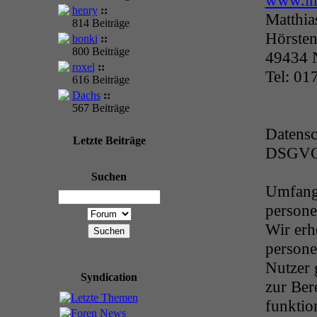
www.im
henry
::
Matthia
814 Beiträge
Hörsten
bonki
::
800 Beiträge
49434 
roxel
::
Tel: 0
616 Beiträge
Dachs
::
567 Beiträge
Datensc
Letzte Beiträge
DSGV
Suchen
Umfang 
persone
Wir er
persone
Nutzer 
Syndication
zur Bere
funktio