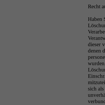
Recht a
Haben S
Löschun
Verarbe
Verantw
dieser 
denen d
persone
wurden,
Löschun
Einschr
mitzutei
sich al
unverh
verbund