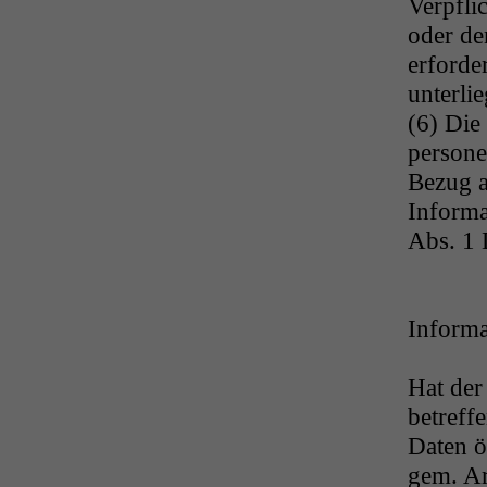
Verpfli
oder de
erforde
unterlie
(6) Die
person
Bezug a
Informa
Abs. 1
Informa
Hat der
betreff
Daten ö
gem. A