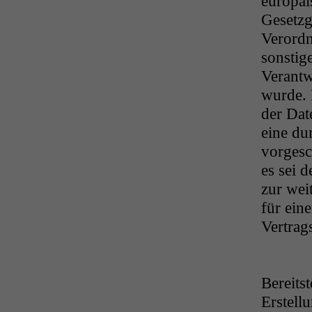
europäi
Gesetzg
Verordn
sonstig
Verantw
wurde. 
der Dat
eine du
vorgesc
es sei d
zur wei
für ein
Vertrag
Bereits
Erstell