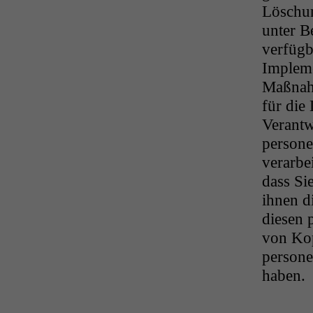
Löschung
unter B
verfügb
Implem
Maßnahm
für die
Verantw
person
verarbe
dass Si
ihnen d
diesen 
von Kop
persone
haben.