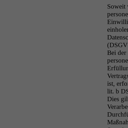
Soweit 
persone
Einwill
einholen
Datens
(DSGVO
Bei der
persone
Erfüllu
Vertrag
ist, erf
lit. b 
Dies gil
Verarbe
Durchfü
Maßnahm