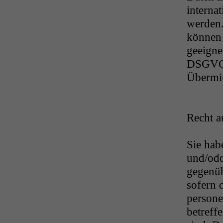
internat
werden
können 
geeigne
DSGVO 
Übermit
Recht a
Sie hab
und/ode
gegenüb
sofern d
persone
betreff