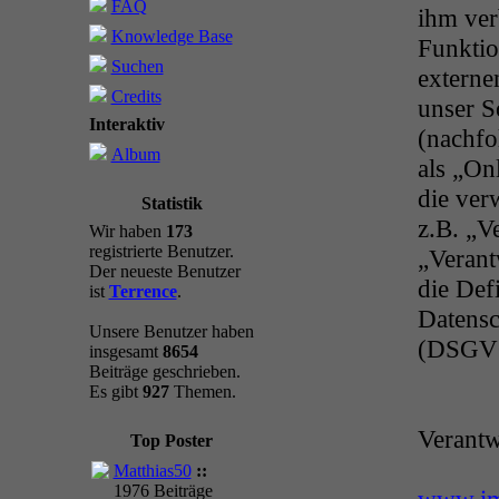
FAQ
ihm ver
Knowledge Base
Funktio
Suchen
externe
Credits
unser S
Interaktiv
(nachfo
Album
als „On
die ver
Statistik
z.B. „V
Wir haben
173
registrierte Benutzer.
„Verant
Der neueste Benutzer
die Def
ist
Terrence
.
Datens
Unsere Benutzer haben
(DSGV
insgesamt
8654
Beiträge geschrieben.
Es gibt
927
Themen.
Verantw
Top Poster
Matthias50
::
1976 Beiträge