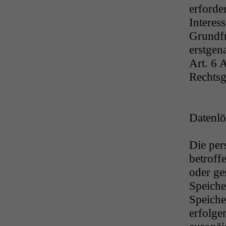
erforde
Interes
Grundfr
erstgena
Art. 6 
Rechtsg
Datenlö
Die per
betroff
oder ge
Speiche
Speiche
erfolge