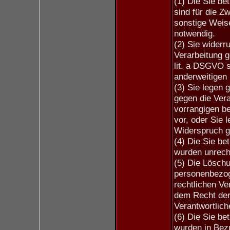
(1) Die Sie b
sind für die Z
sonstige Weise
notwendig.
(2) Sie widerru
Verarbeitung ge
lit. a DSGVO s
anderweitigen 
(3) Sie legen
gegen die Vera
vorrangigen be
vor, oder Sie
Widerspruch ge
(4) Die Sie b
wurden unrech
(5) Die Löschu
personenbezoge
rechtlichen Ve
dem Recht der 
Verantwortliche
(6) Die Sie b
wurden in Bez