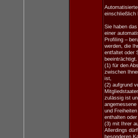
Automatisierte
einschließlich 
Sie haben das 
einer automati
Profiling – be
werden, die I
entfaltet oder 
beeinträchtigt
(1) für den Ab
zwischen Ihnen
ist,
(2) aufgrund v
Mitgliedstaate
zulässig ist u
angemessene 
und Freiheiten
enthalten oder
(3) mit Ihrer a
Allerdings dür
besonderen Ka