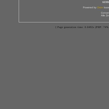
6235
Powered by
Orion
bas
Conver
Alle Z
[ Page generation time: 0.0492s (PHP: 74% 