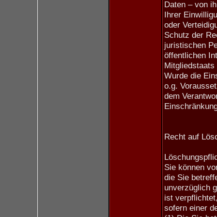
Daten – von i
Ihrer Einwill
oder Verteidi
Schutz der Rec
juristischen P
öffentlichen I
Mitgliedstaats
Wurde die Ein
o.g. Vorausse
dem Verantwort
Einschränkung
Recht auf Lös
Löschungspfli
Sie können vo
die Sie betre
unverzüglich g
ist verpflicht
sofern einer de