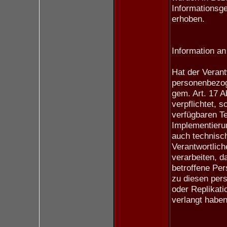
Informationsg
erhoben.
Information an 
Hat der Verant
personenbezog
gem. Art. 17 
verpflichtet, s
verfügbaren T
Implementier
auch technisch
Verantwortlic
verarbeiten, d
betroffene Per
zu diesen per
oder Replikat
verlangt haben