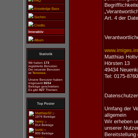
FAQ
Begrifflichkeit
Knowledge Base
„Verantwortlic
Art. 4 der Da
Suchen
Credits
Interaktiv
Verantwortlich
Album
www.imiges.in
Statistik
Matthias Holtv
Hörsten 13
Wir haben
173
registrierte Benutzer.
49434 Neuenk
Der neueste Benutzer
ist
Terrence
.
Tel: 0175-876
Unsere Benutzer haben
insgesamt
8654
Beiträge geschrieben.
Es gibt
927
Themen.
Datenschutze
Top Poster
Umfang der Ve
Matthias50
::
allgemein
1976 Beiträge
Wir erheben u
henry
::
814 Beiträge
unserer Nutzer
bonki
::
Bereitstellung
800 Beiträge