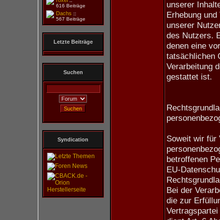
roxel
::
unserer Inhalte
616 Beiträge
Erhebung und
Dachs
::
567 Beiträge
unserer Nutzer
des Nutzers. E
Letzte Beiträge
denen eine vor
tatsächlichen 
Verarbeitung d
Suchen
gestattet ist.
Rechtsgrundlag
personenbezo
Soweit wir für
Syndication
personenbezog
betroffenen Per
EU-Datenschu
Rechtsgrundla
Bei der Verar
die zur Erfüll
Vertragspartei 