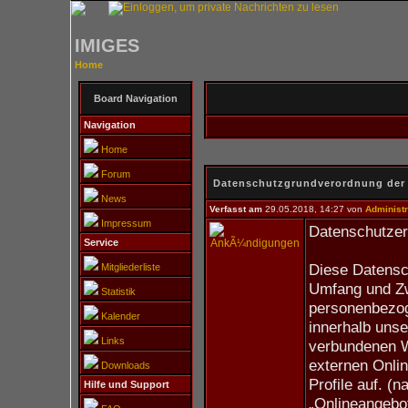
IMIGES
Home
Board Navigation
Navigation
Home
Forum
Datenschutzgrundverordnung der
News
Verfasst am
29.05.2018, 14:27 von
Administr
Impressum
Datenschutzer
Service
Diese Datensch
Mitgliederliste
Umfang und Zw
Statistik
personenbezog
Kalender
innerhalb uns
Links
verbundenen W
externen Onlin
Downloads
Profile auf. (
Hilfe und Support
„Onlineangebot