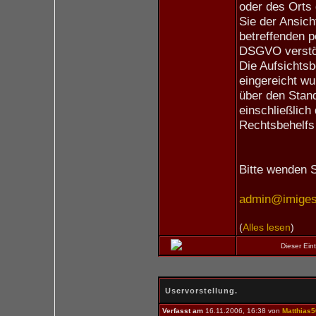
oder des Orts
Sie der Ansich
betreffenden 
DSGVO verstö
Die Aufsichtsb
eingereicht wu
über den Stan
einschließlich
Rechtsbehelfs
Bitte wenden S
admin@imiges.
(
Alles lesen
)
Dieser Ei
Uservorstellung.
Verfasst am
16.11.2006, 16:38 von
Matthias5