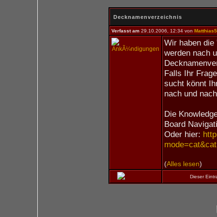
Decknamenverzeichnis
Verfasst am
29.10.2006, 12:34 von
Matthias
Wir haben die
werden nach u
Decknamenverz
Falls Ihr Frag
sucht könnt Ih
nach und nach 
Die Knowledge 
Board Navigat
Oder hier:
htt
mode=cat&cat
(
Alles lesen
)
Dieser Eint