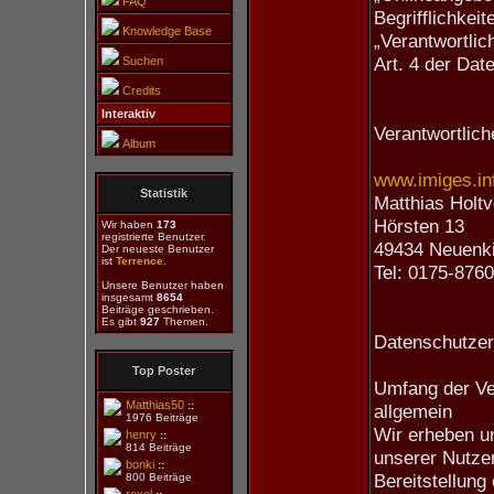
FAQ
Begrifflichkeit
Knowledge Base
„Verantwortlic
Art. 4 der Da
Suchen
Credits
Interaktiv
Verantwortlich
Album
www.imiges.in
Statistik
Matthias Holtv
Hörsten 13
Wir haben
173
registrierte Benutzer.
49434 Neuenk
Der neueste Benutzer
ist
Terrence
.
Tel: 0175-876
Unsere Benutzer haben
insgesamt
8654
Beiträge geschrieben.
Es gibt
927
Themen.
Datenschutze
Top Poster
Umfang der Ve
Matthias50
::
allgemein
1976 Beiträge
Wir erheben u
henry
::
814 Beiträge
unserer Nutzer
bonki
::
Bereitstellung
800 Beiträge