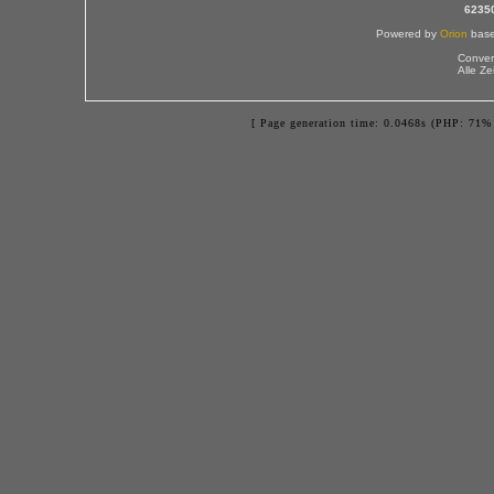
6235
Powered by
Orion
bas
Conver
Alle Z
[ Page generation time: 0.0468s (PHP: 71% 