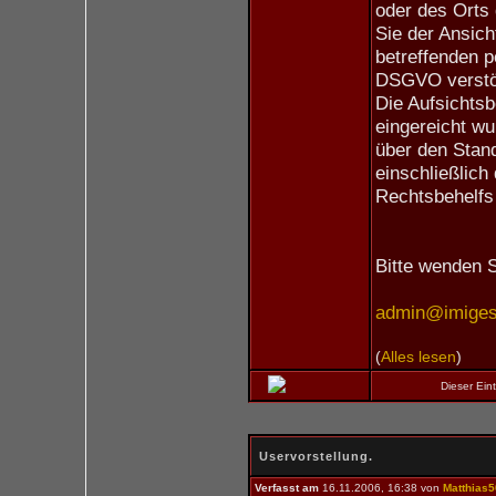
oder des Orts
Sie der Ansich
betreffenden 
DSGVO verstö
Die Aufsichtsb
eingereicht wu
über den Stan
einschließlich
Rechtsbehelfs
Bitte wenden S
admin@imiges.
(
Alles lesen
)
Dieser Ei
Uservorstellung.
Verfasst am
16.11.2006, 16:38 von
Matthias5