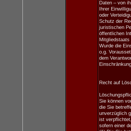
Daten – von i
Ihrer Einwill
oder Verteidi
Schutz der Rec
juristischen P
öffentlichen I
Mitgliedstaats
Wurde die Ein
o.g. Vorausse
dem Verantwort
Einschränkung
Recht auf Lös
Löschungspfli
Sie können vo
die Sie betre
unverzüglich g
ist verpflicht
sofern einer de