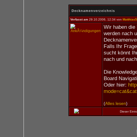
Decknamenverzeichnis
Verfasst am
29.10.2006, 12:34 von
Matthias
Wir haben die
werden nach u
Decknamenverz
Falls Ihr Frag
sucht könnt Ih
nach und nach 
Die Knowledge 
Board Navigat
Oder hier:
htt
mode=cat&cat
(
Alles lesen
)
Dieser Eint