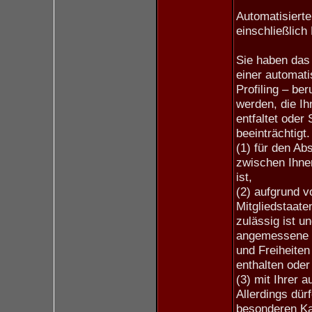
Automatisierte
einschließlich 
Sie haben das 
einer automati
Profiling – be
werden, die I
entfaltet oder 
beeinträchtigt
(1) für den Ab
zwischen Ihnen
ist,
(2) aufgrund v
Mitgliedstaate
zulässig ist u
angemessene 
und Freiheiten
enthalten oder
(3) mit Ihrer a
Allerdings dür
besonderen Ka