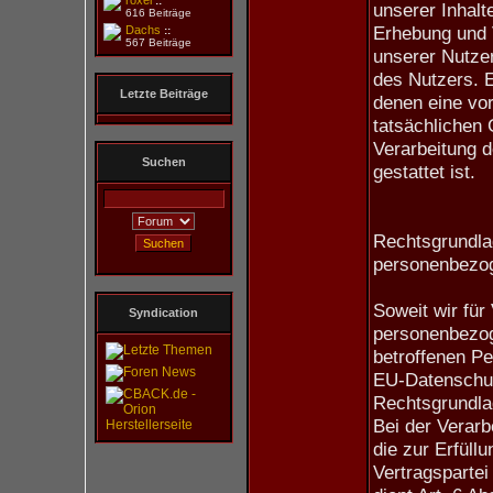
roxel
::
unserer Inhalte
616 Beiträge
Erhebung und
Dachs
::
567 Beiträge
unserer Nutzer
des Nutzers. E
Letzte Beiträge
denen eine vor
tatsächlichen 
Verarbeitung d
Suchen
gestattet ist.
Rechtsgrundlag
personenbezo
Soweit wir für
Syndication
personenbezog
betroffenen Per
EU-Datenschu
Rechtsgrundla
Bei der Verar
die zur Erfüll
Vertragspartei 