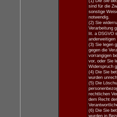
(1) Die Sie b
sind für die Z
sonstige Weise
notwendig.
(2) Sie widerru
Verarbeitung ge
lit. a DSGVO s
anderweitigen 
(3) Sie legen
gegen die Vera
vorrangigen be
vor, oder Sie
Widerspruch ge
(4) Die Sie b
wurden unrech
(5) Die Löschu
personenbezoge
rechtlichen Ve
dem Recht der 
Verantwortliche
(6) Die Sie b
wurden in Bez