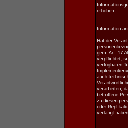
Informationsg
erhoben.
Information an 
Hat der Verant
personenbezog
gem. Art. 17 
verpflichtet, s
verfügbaren T
Implementier
auch technisch
Verantwortlic
verarbeiten, d
betroffene Per
zu diesen per
oder Replikat
verlangt haben