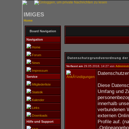
IMIGES
Home
Board Navigation
Navigation
Home
Forum
Datenschutzgrundverordnung der
News
Verfasst am
29.05.2018, 14:27 von
Administr
Impressum
Datenschutzer
Service
Diese Datensch
Mitgliederliste
Umfang und Zw
Statistik
personenbezog
Kalender
innerhalb uns
Links
verbundenen W
externen Onlin
Downloads
Profile auf. (
Hilfe und Support
„Onlineangebot