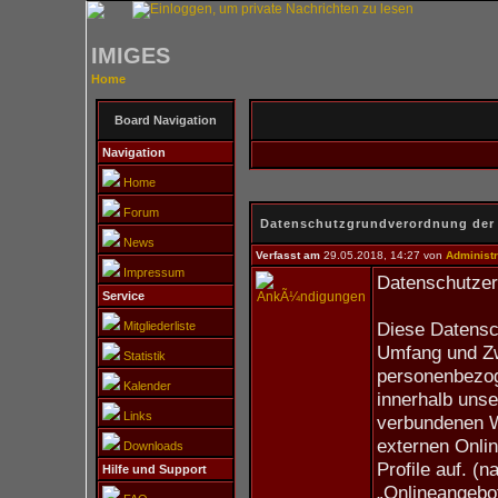
IMIGES
Home
Board Navigation
Navigation
Home
Forum
Datenschutzgrundverordnung der
News
Verfasst am
29.05.2018, 14:27 von
Administr
Impressum
Datenschutzer
Service
Diese Datensch
Mitgliederliste
Umfang und Zw
Statistik
personenbezog
Kalender
innerhalb uns
Links
verbundenen W
externen Onlin
Downloads
Profile auf. (
Hilfe und Support
„Onlineangebot