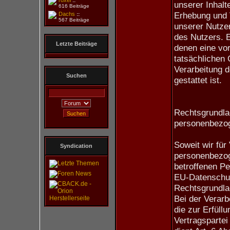
roxel
::
unserer Inhalte
616 Beiträge
Erhebung und
Dachs
::
567 Beiträge
unserer Nutzer
des Nutzers. E
Letzte Beiträge
denen eine vor
tatsächlichen 
Verarbeitung d
Suchen
gestattet ist.
Rechtsgrundlag
personenbezo
Soweit wir für
Syndication
personenbezog
betroffenen Per
EU-Datenschu
Rechtsgrundla
Bei der Verar
die zur Erfüll
Vertragspartei 