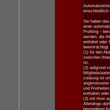
Automatisierte
einschließlich 
Sie haben das 
einer automati
Profiling – be
werden, die I
entfaltet oder 
beeinträchtigt
(1) für den Ab
zwischen Ihnen
ist,
(2) aufgrund v
Mitgliedstaate
zulässig ist u
angemessene 
und Freiheiten
enthalten oder
(3) mit Ihrer a
Allerdings dür
besonderen Ka