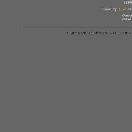
6235
Powered by
Orion
bas
Conver
Alle Z
[ Page generation time: 0.0717s (PHP: 84% 