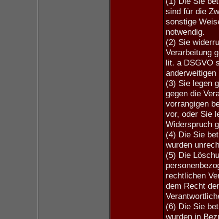
(1) Die Sie b
sind für die Z
sonstige Weise
notwendig.
(2) Sie widerru
Verarbeitung ge
lit. a DSGVO s
anderweitigen 
(3) Sie legen
gegen die Vera
vorrangigen be
vor, oder Sie
Widerspruch ge
(4) Die Sie b
wurden unrech
(5) Die Löschu
personenbezoge
rechtlichen Ve
dem Recht der 
Verantwortliche
(6) Die Sie b
wurden in Bez