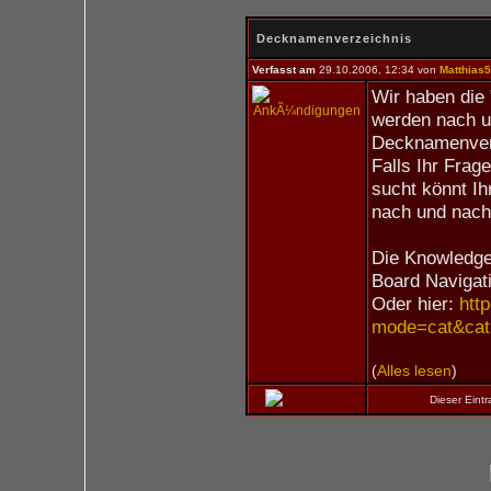
Decknamenverzeichnis
Verfasst am
29.10.2006, 12:34 von
Matthias
Wir haben die
werden nach u
Decknamenverz
Falls Ihr Frag
sucht könnt Ih
nach und nach 
Die Knowledge 
Board Navigat
Oder hier:
htt
mode=cat&cat
(
Alles lesen
)
Dieser Eint