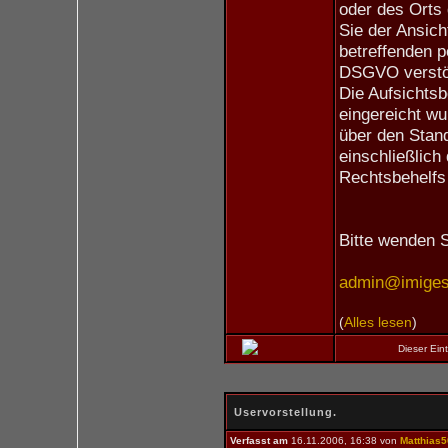
oder des Orts
Sie der Ansich
betreffenden 
DSGVO verstö
Die Aufsichtsb
eingereicht wu
über den Stan
einschließlich
Rechtsbehelfs
Bitte wenden S
admin@imiges.
(
Alles lesen
)
Dieser Ei
Uservorstellung.
Verfasst am
16.11.2006, 16:38 von
Matthias5