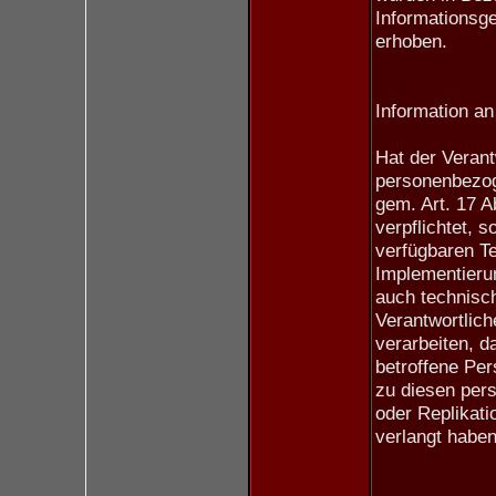
Informationsg
erhoben.
Information an 
Hat der Verant
personenbezog
gem. Art. 17 
verpflichtet, s
verfügbaren T
Implementier
auch technisch
Verantwortlic
verarbeiten, d
betroffene Per
zu diesen per
oder Replikat
verlangt haben