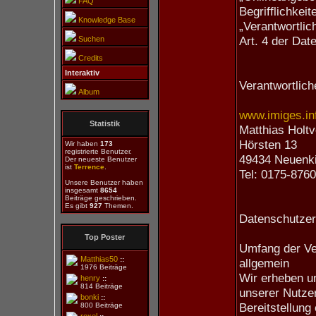
FAQ
Begrifflichkeit
Knowledge Base
„Verantwortlic
Art. 4 der Da
Suchen
Credits
Interaktiv
Verantwortlich
Album
www.imiges.in
Statistik
Matthias Holtv
Hörsten 13
Wir haben
173
registrierte Benutzer.
49434 Neuenk
Der neueste Benutzer
ist
Terrence
.
Tel: 0175-876
Unsere Benutzer haben
insgesamt
8654
Beiträge geschrieben.
Es gibt
927
Themen.
Datenschutze
Top Poster
Umfang der Ve
Matthias50
::
allgemein
1976 Beiträge
Wir erheben u
henry
::
814 Beiträge
unserer Nutzer
bonki
::
Bereitstellung
800 Beiträge