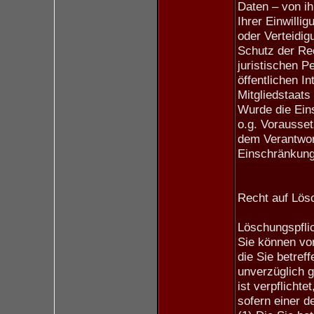
Daten – von i
Ihrer Einwill
oder Verteidi
Schutz der Rec
juristischen P
öffentlichen I
Mitgliedstaats
Wurde die Ein
o.g. Vorausse
dem Verantwort
Einschränkung
Recht auf Lös
Löschungspfli
Sie können vo
die Sie betre
unverzüglich g
ist verpflicht
sofern einer de