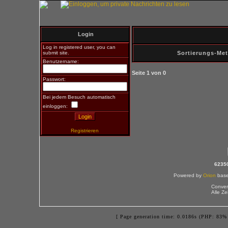
Login
Log in registered user, you can
submit site.
Sortierungs-Me
Benutzername:
Seite
1
von
0
Passwort:
Bei jedem Besuch automatisch
einloggen:
Registrieren
6235
Powered by
Orion
bas
Conver
Alle Z
[ Page generation time: 0.0186s (PHP: 83% 