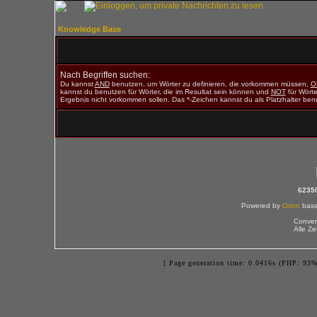
Knowledge Base
Nach Begriffen suchen:
Du kannst
AND
benutzen, um Wörter zu definieren, die vorkommen müssen,
O
kannst du benutzen für Wörter, die im Resultat sein können und
NOT
für Wörter
Ergebnis nicht vorkommen sollen. Das *-Zeichen kannst du als Platzhalter ben
6235
Powered by
Orion
bas
Conver
Alle Z
[ Page generation time: 0.0416s (PHP: 93%