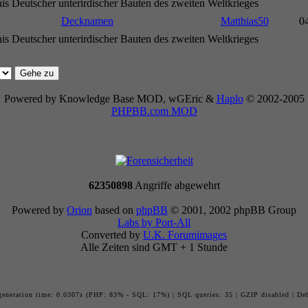
s Deutscher unterirdischer Bauten des zweiten Weltkrieges
Decknamen
Matthias50
0
s Deutscher unterirdischer Bauten des zweiten Weltkrieges
Powered by Knowledge Base MOD, wGEric &
Haplo
© 2002-2005
PHPBB.com MOD
62350898
Angriffe abgewehrt
Powered by
Orion
based on
phpBB
© 2001, 2002 phpBB Group
Labs by Port-All
Converted by
U.K. Forumimages
Alle Zeiten sind GMT + 1 Stunde
generation time: 0.0307s (PHP: 83% - SQL: 17%) | SQL queries: 35 | GZIP disabled | De