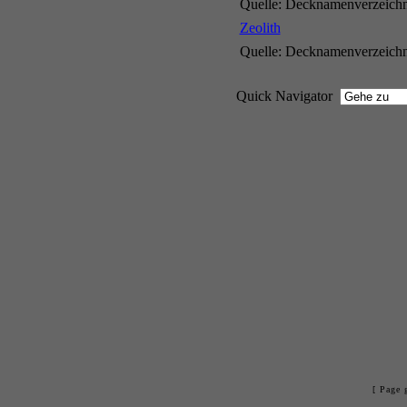
Quelle: Decknamenverzeichni
Zeolith
Quelle: Decknamenverzeichni
Quick Navigator
[ Page 