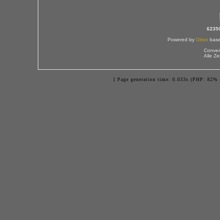
6235
Powered by
Orion
bas
Conver
Alle Z
[ Page generation time: 0.033s (PHP: 82% 