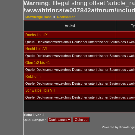
Warning
: Illegal string offset 'article_ra
/www/htdocs/w007842a/forum/includ
Knowledge Base
»
Decknamen
Artikel
T
Dachs I bis IX
Quelle: Decknamenverzeichnis Deutscher unterirdischer Bauten des zweit
Hecht I bis VI
Quelle: Decknamenverzeichnis Deutscher unterirdischer Bauten des zweit
Ofen 1/2 bis 41
Quelle: Decknamenverzeichnis Deutscher unterirdischer Bauten des zweit
Rebhuhn
Quelle: Decknamenverzeichnis Deutscher unterirdischer Bauten des zweit
Schwalbe I bis VIII
Quelle: Decknamenverzeichnis Deutscher unterirdischer Bauten des zweit
Seite
1
von
2
Quick Navigator
Powered by Knowledge