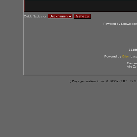
Quick Navigator
Powered by Knowledge
6235
Powered by
Orion
bas
Conver
Alle Z
[ Page generation time: 0.1039s (PHP: 72% 