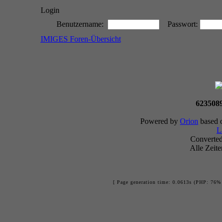
Login
Benutzername:
Passwort:
IMIGES Foren-Übersicht
623508
Powered by
Orion
based 
L
Converte
Alle Zeit
[ Page generation time: 0.0613s (PHP: 76% 