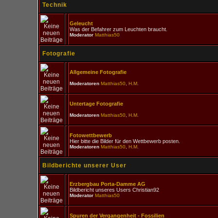
Technik
Geleucht
Was der Befahrer zum Leuchten braucht.
Moderator
Matthias50
Fotografie
Allgemeine Fotografie
Moderatoren
Matthias50
,
H.M.
Untertage Fotografie
Moderatoren
Matthias50
,
H.M.
Fotowettbewerb
Hier bitte die Bilder für den Wettbewerb posten.
Moderatoren
Matthias50
,
H.M.
Bildberichte unserer User
Erzbergbau Porta-Damme AG
Bildbericht unseres Users Christian92
Moderator
Matthias50
Spuren der Vergangenheit - Fossilien