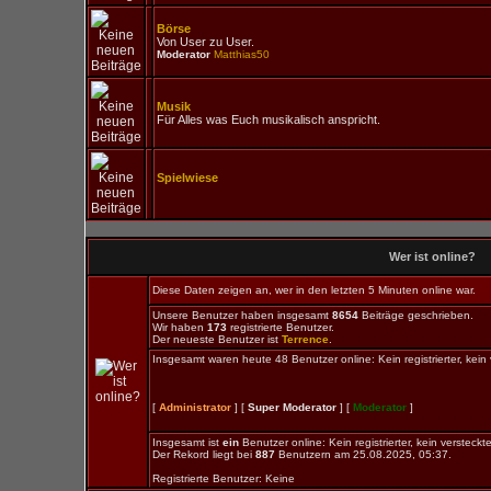
Börse
Von User zu User.
Moderator
Matthias50
Musik
Für Alles was Euch musikalisch anspricht.
Spielwiese
Wer ist online?
Diese Daten zeigen an, wer in den letzten 5 Minuten online war.
Unsere Benutzer haben insgesamt
8654
Beiträge geschrieben.
Wir haben
173
registrierte Benutzer.
Der neueste Benutzer ist
Terrence
.
Insgesamt waren heute 48 Benutzer online: Kein registrierter, kein
[
Administrator
] [
Super Moderator
] [
Moderator
]
Insgesamt ist
ein
Benutzer online: Kein registrierter, kein versteckt
Der Rekord liegt bei
887
Benutzern am 25.08.2025, 05:37.
Registrierte Benutzer: Keine