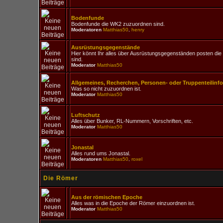
Bodenfunde
Bodenfunde die WK2 zuzuordnen sind.
Moderatoren
Matthias50
,
henry
Ausrüstungsgegenstände
Hier könnt Ihr alles über Ausrüstungsgegenständen posten d
sind.
Moderator
Matthias50
Allgemeines, Recherchen, Personen- oder Truppenteilinf
Was so nicht zuzuordnen ist.
Moderator
Matthias50
Luftschutz
Alles über Bunker, RL-Nummern, Vorschriften, etc.
Moderator
Matthias50
Jonastal
Alles rund ums Jonastal.
Moderatoren
Matthias50
,
roxel
Die Römer
Aus der römischen Epoche
Alles was in die Epoche der Römer einzuordnen ist.
Moderator
Matthias50