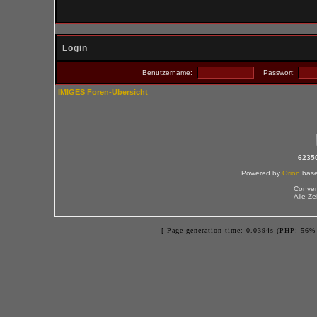
Login
Benutzername:
Passwort:
IMIGES Foren-Übersicht
6235
Powered by
Orion
bas
Conver
Alle Z
[ Page generation time: 0.0394s (PHP: 56% 