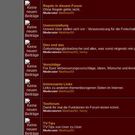
Regeln in diesem Forum
Ohne Regeln gehts nicht.
Moderator
Matthias50
Uservorstellung
Unsere User stellen sich vor - Voraussetzung für die Freischal
Moderator
Matthias50
Dies und das
Geburtstagsglückwünsche und alles, was sonst nirgends rein 
Moderatoren
Matthias50
,
henry
Vorschläge
Für Eure Verbesserungsvorschläge, Ideen, Wünsche und Anr
Moderator
Matthias50
Interessante Links
Links zu anderen themenbezogenen Seiten im Internet.
Moderator
Matthias50
Testforum
Damit Ihr mal die Funktionen im Forum testen könnt.
Moderatoren
Matthias50
,
henry
TV-Tips
TV-Tips von User zu User.
Moderator
Matthias50