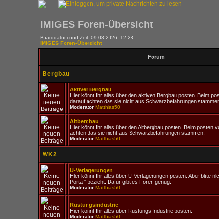
IMIGES Foren-Übersicht
Boarddatum und Zeit: 09.08.2026, 12:28
IMIGES Foren-Übersicht
Forum
Bergbau
Aktiver Bergbau
Hier könnt Ihr alles über den aktiven Bergbau posten. Beim post
darauf achten das sie nicht aus Schwarzbefahrungen stammen
Moderator
Matthias50
Altbergbau
Hier könnt Ihr alles über den Altbergbau posten. Beim posten vo
achten das sie nicht aus Schwarzbefahrungen stammen.
Moderator
Matthias50
WK2
U-Verlagerungen
Hier könnt Ihr alles über U-Verlagerungen posten. Aber bitte nic
Porta " bezieht. Dafür gibt es Foren genug.
Moderator
Matthias50
Rüstungsindustrie
Hier könnt Ihr alles über Rüstungs Industrie posten.
Moderator
Matthias50