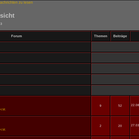
sicht
43
Forum
Themen
Beiträge
22.08
9
52
H.M.
27.03
2
20
H.M.