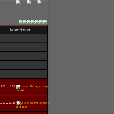
Letzter Beitrag
.2011, 18:27
bonki
.2010, 12:28
Taunusbär