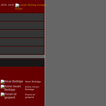
.2010, 10:47
austen
Neue Beiträge
Keine neuen
Beiträge
Forum ist
gesperrt