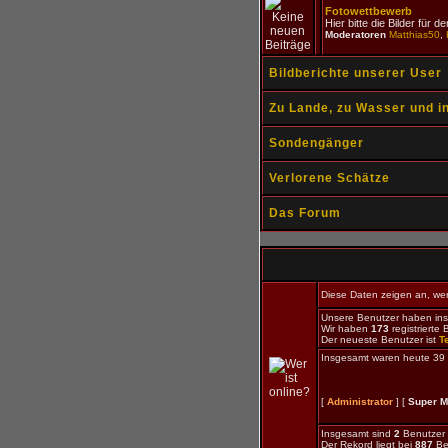
Fotowettbewerb
Hier bitte die Bilder für 
Moderatoren
Matthias50
,
Bildberichte unserer User
Zu Lande, zu Wasser und in
Sondengänger
Verlorene Schätze
Das Forum
Diese Daten zeigen an, wer 
Unsere Benutzer haben in
Wir haben
173
registrierte 
Der neueste Benutzer ist
T
Insgesamt waren heute 39 Be
[
Administrator
] [
Super M
Insgesamt sind
2
Benutzer o
Der Rekord liegt bei
887
Be