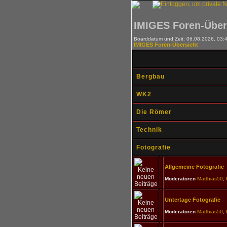
IMIGES Foren-Über
Boarddatum und Zeit: 06.08.2026, 03:
IMIGES Foren-Übersicht
Bergbau
WK2
Die Römer
Technik
Fotografie
Allgemeine Fotografie
Moderatoren
Matthias50
,
Untertage Fotografie
Moderatoren
Matthias50
,