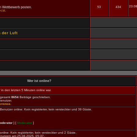
23.08
den Wettbewerb posten.
53
434
H.M.
 der Luft
Wer ist online?
in den letzten 5 Minuten online war.
sgesamt
8654
Beiträge geschrieben.
Benutzer.
errence
.
nutzer online: Kein registrierter, kein versteckter und 39 Gäste.
oderator
] [
Moderator
]
nline: Kein registrierter, kein versteckter und 2 Gäste.
nutzern am 25.08.2025, 05:37.