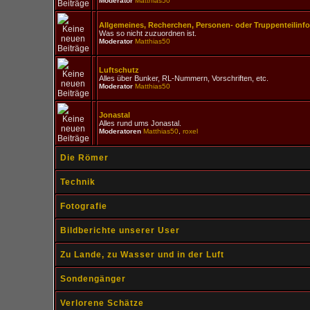
Moderator
Matthias50
Allgemeines, Recherchen, Personen- oder Truppenteilinf
Was so nicht zuzuordnen ist.
Moderator
Matthias50
Luftschutz
Alles über Bunker, RL-Nummern, Vorschriften, etc.
Moderator
Matthias50
Jonastal
Alles rund ums Jonastal.
Moderatoren
Matthias50
,
roxel
Die Römer
Technik
Fotografie
Bildberichte unserer User
Zu Lande, zu Wasser und in der Luft
Sondengänger
Verlorene Schätze