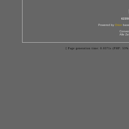
6235
Powered by
Orion
bas
Conver
Alle Z
[ Page generation time: 0.0371s (PHP: 53% 