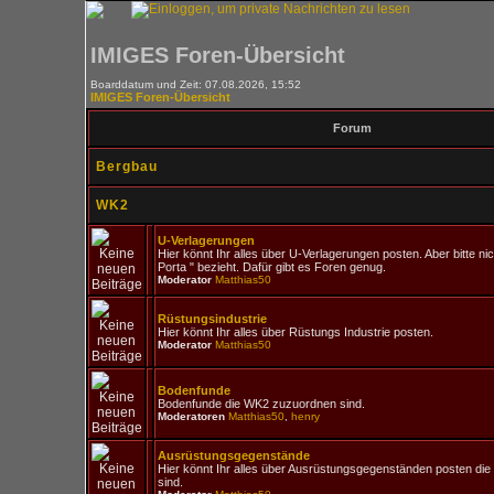
IMIGES Foren-Übersicht
Boarddatum und Zeit: 07.08.2026, 15:52
IMIGES Foren-Übersicht
Forum
Bergbau
WK2
U-Verlagerungen
Hier könnt Ihr alles über U-Verlagerungen posten. Aber bitte nic
Porta " bezieht. Dafür gibt es Foren genug.
Moderator
Matthias50
Rüstungsindustrie
Hier könnt Ihr alles über Rüstungs Industrie posten.
Moderator
Matthias50
Bodenfunde
Bodenfunde die WK2 zuzuordnen sind.
Moderatoren
Matthias50
,
henry
Ausrüstungsgegenstände
Hier könnt Ihr alles über Ausrüstungsgegenständen posten d
sind.