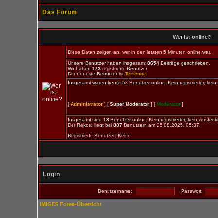
Das Forum
Wer ist online?
Diese Daten zeigen an, wer in den letzten 5 Minuten online war.
Unsere Benutzer haben insgesamt
8654
Beiträge geschrieben.
Wir haben
173
registrierte Benutzer.
Der neueste Benutzer ist
Terrence
.
Insgesamt waren heute 53 Benutzer online: Kein registrierter, kein
[
Administrator
] [
Super Moderator
] [
Moderator
]
Insgesamt sind
13
Benutzer online: Kein registrierter, kein verstec
Der Rekord liegt bei
887
Benutzern am 25.08.2025, 05:37.
Registrierte Benutzer: Keine
Login
Benutzername:
Passwort:
IMIGES Foren-Übersicht