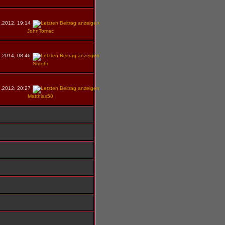
.2012, 19:14
JohnTomac
.2014, 08:46
Stoehr
.2012, 20:27
Matthias50