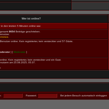
Wer ist online?
in den letzten 5 Minuten online war.
sgesamt
8654
Beiträge geschrieben.
Benutzer.
errence
.
nutzer online: Kein registrierter, kein versteckter und 57 Gäste.
oderator
] [
Moderator
]
nline: Kein registrierter, kein versteckter und ein Gast.
nutzern am 25.08.2025, 05:37.
e
e:
Passwort:
Bei jedem Besuch automatisch einloggen