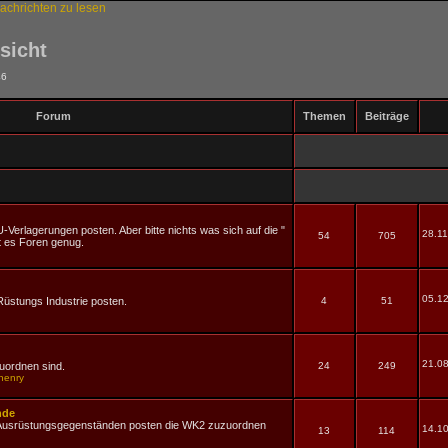
sicht
46
Forum
Themen
Beiträge
U-Verlagerungen posten. Aber bitte nichts was sich auf die "
28.11
54
705
bt es Foren genug.
05.12
 Rüstungs Industrie posten.
4
51
21.08
uordnen sind.
24
249
henry
nde
er Ausrüstungsgegenständen posten die WK2 zuzuordnen
14.10
13
114