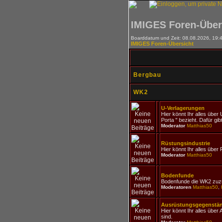
IMIGES Foren-Über
Boarddatum und Zeit: 08.08.2026, 19:
IMIGES Foren-Übersicht
Bergbau
WK2
U-Verlagerungen
Hier könnt Ihr alles über 
Porta " bezieht. Dafür gi
Moderator
Matthias50
Rüstungsindustrie
Hier könnt Ihr alles über
Moderator
Matthias50
Bodenfunde
Bodenfunde die WK2 zuz
Moderatoren
Matthias50
,
Ausrüstungsgegenstä
Hier könnt Ihr alles üb
sind.