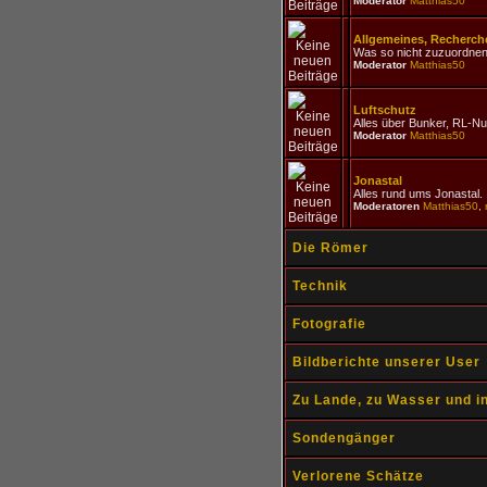
Moderator
Matthias50
Allgemeines, Recherche
Was so nicht zuzuordnen 
Moderator
Matthias50
Luftschutz
Alles über Bunker, RL-Nu
Moderator
Matthias50
Jonastal
Alles rund ums Jonastal.
Moderatoren
Matthias50
,
Die Römer
Technik
Fotografie
Bildberichte unserer User
Zu Lande, zu Wasser und in
Sondengänger
Verlorene Schätze