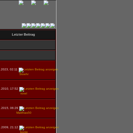
Letzter Beitrag
.2023, 02:11
Stoehr
.2010, 17:52
roxel
.2015, 06:29
Matthias50
.2009, 21:12
bonki