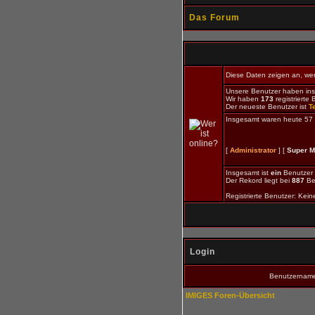
Das Forum
Diese Daten zeigen an, wer 
Unsere Benutzer haben in
Wir haben
173
registrierte 
Der neueste Benutzer ist
T
Insgesamt waren heute 57 Be
[
Administrator
] [
Super M
Insgesamt ist
ein
Benutzer o
Der Rekord liegt bei
887
Be
Registrierte Benutzer: Kein
Login
Benutzernam
IMIGES Foren-Übersicht