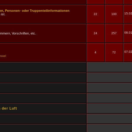
n, Personen- oder Truppenteilinformationen
15.02
ist.
22
100
08.01
mmern, Vorschriften, etc.
24
257
07.02
4
72
roxel
 der Luft