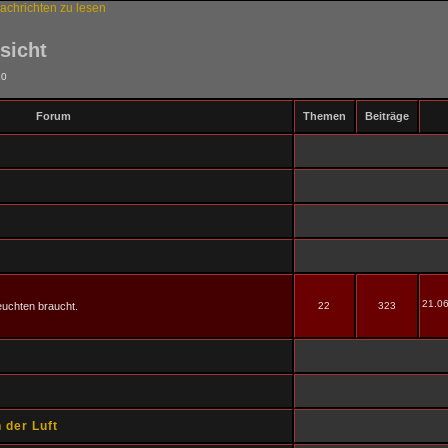
sicht
10
Forum
Themen
Beiträge
21.06
uchten braucht.
22
323
 der Luft