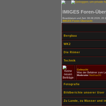
IMIGES Foren-Über
Boarddatum und Zeit: 08.08.2026, 20:
IMIGES Foren-Übersicht
Bergbau
WK2
Die Römer
Technik
Geleucht
Was der Befahrer zum Le
Moderator
Matthias50
Fotografie
Bildberichte unserer User
Zu Lande, zu Wasser und in