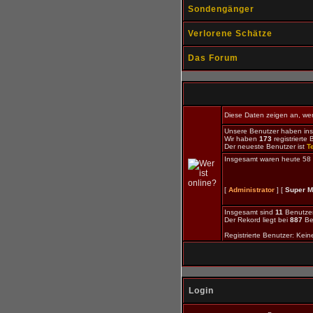
Sondengänger
Verlorene Schätze
Das Forum
Diese Daten zeigen an, wer 
Unsere Benutzer haben in
Wir haben
173
registrierte 
Der neueste Benutzer ist
T
Insgesamt waren heute 58 Be
[
Administrator
] [
Super M
Insgesamt sind
11
Benutzer 
Der Rekord liegt bei
887
Be
Registrierte Benutzer: Kein
Login