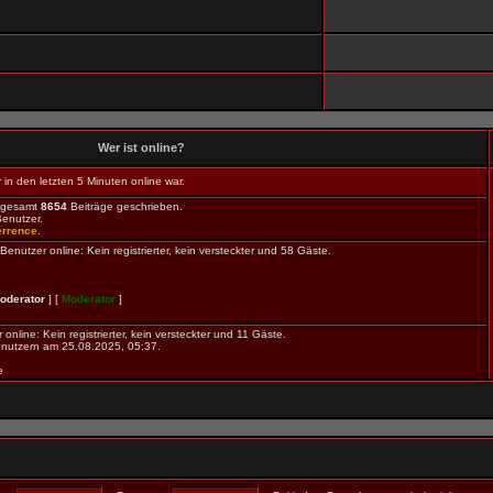
Wer ist online?
in den letzten 5 Minuten online war.
sgesamt
8654
Beiträge geschrieben.
Benutzer.
errence
.
nutzer online: Kein registrierter, kein versteckter und 58 Gäste.
oderator
] [
Moderator
]
online: Kein registrierter, kein versteckter und 11 Gäste.
nutzern am 25.08.2025, 05:37.
e