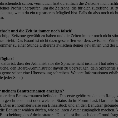
scheinlich schon, vermutlich hast du einfach die Zeitzone nicht richtig 
deines Profils überprüfen, um die Zeitzone, die für dich zutreffend ist, 
annst, wenn du ein registriertes Mitglied bist. Falls du also noch nicht 
zu.
hselt und die Zeit ist immer noch falsch!
 richtige Zeitzone gewählt zu haben und die Zeiten immer noch nicht sti
eit steht. Das Board ist nicht dazu geschaffen worden, zwischen Wint
ommer zu einer Stunde Differenz zwischen deiner gewählten und der
rfügbar!
afür ist, dass der Administrator die Sprache nicht installiert hat oder
uche, den Board-Administrator davon zu überzeugen, dein Sprachfile zu i
uch gerne selber eine Übersetzung schreiben. Weitere Informationen erh
e jeder Seite)
er meinem Benutzernamen anzeigen?
unter dem Benutzernamen befinden. Das erste gehört zu deinem Rang, z
 du geschrieben hast oder welchen Status du im Forum hast. Darunter bef
t. Dies ist normalerweise ein Einzelstück und an den Benutzer gebunden
 die Benutzer wählen dürfen, wie sie ihren Avatar zugänglich machen.
e Entscheidung des Administrators. Du solltest ihn nach dem Grund frag