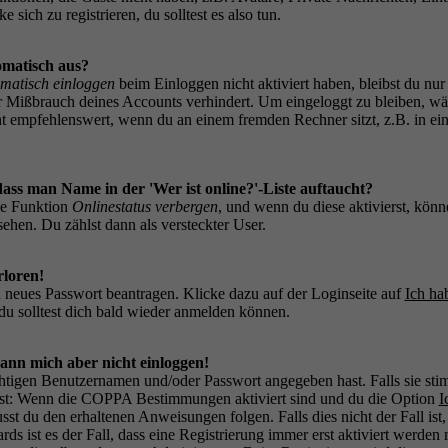
sich zu registrieren, du solltest es also tun.
matisch aus?
matisch einloggen
beim Einloggen nicht aktiviert haben, bleibst du nur 
r Mißbrauch deines Accounts verhindert. Um eingeloggt zu bleiben, wä
ht empfehlenswert, wenn du an einem fremden Rechner sitzt, z.B. in ein
ass man Name in der 'Wer ist online?'-Liste auftaucht?
die Funktion
Onlinestatus verbergen
, und wenn du diese aktivierst, kön
sehen. Du zählst dann als versteckter User.
rloren!
 neues Passwort beantragen. Klicke dazu auf der Loginseite auf
Ich ha
u solltest dich bald wieder anmelden können.
kann mich aber nicht einloggen!
chtigen Benutzernamen und/oder Passwort angegeben hast. Falls sie sti
 ist: Wenn die COPPA Bestimmungen aktiviert sind und du die Option
I
sst du den erhaltenen Anweisungen folgen. Falls dies nicht der Fall ist
ds ist es der Fall, dass eine Registrierung immer erst aktiviert werden