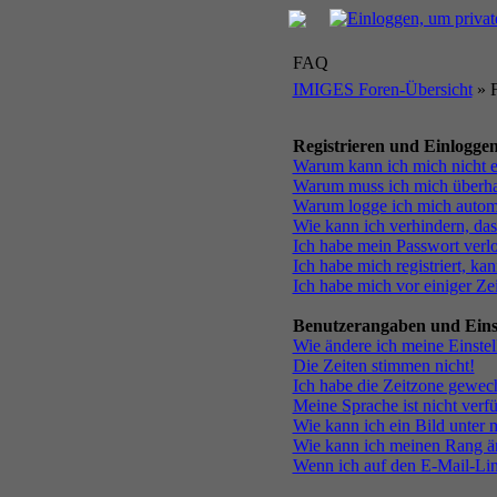
FAQ
IMIGES Foren-Übersicht
» 
Registrieren und Einlogge
Warum kann ich mich nicht 
Warum muss ich mich überhau
Warum logge ich mich autom
Wie kann ich verhindern, das
Ich habe mein Passwort verl
Ich habe mich registriert, ka
Ich habe mich vor einiger Zei
Benutzerangaben und Eins
Wie ändere ich meine Einste
Die Zeiten stimmen nicht!
Ich habe die Zeitzone gewech
Meine Sprache ist nicht verf
Wie kann ich ein Bild unte
Wie kann ich meinen Rang ä
Wenn ich auf den E-Mail-Link