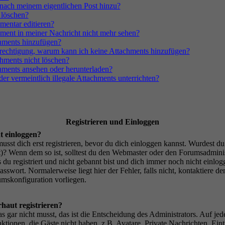
 nach meinem eigentlichen Post hinzu?
 löschen?
entar editieren?
ent in meiner Nachricht nicht mehr sehen?
hments hinzufügen?
Berechtigung, warum kann ich keine Attachments hinzufügen?
hments nicht löschen?
ments ansehen oder herunterladen?
oder vermeintlich illegale Attachments unterrichten?
Registrieren und Einloggen
t einloggen?
 musst dich erst registrieren, bevor du dich einloggen kannst. Wurdest
ht)? Wenn dem so ist, solltest du den Webmaster oder den Forumsadminis
 du registriert und nicht gebannt bist und dich immer noch nicht einlo
swort. Normalerweise liegt hier der Fehler, falls nicht, kontaktiere de
umskonfiguration vorliegen.
aut registrieren?
s gar nicht musst, das ist die Entscheidung des Administrators. Auf jede
ktionen, die Gäste nicht haben, z.B. Avatare, Private Nachrichten, Eint