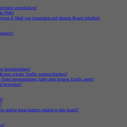
richten verschicken!
lte PMs!
rverse E-Mail von jemandem auf diesem Board erhalten!
ereich?
n herunterladen?
onto wieder Traffic gutgeschrieben?
 Datei herunterladen, habe aber keinen Traffic mehr?
d bewerten?
d?
?
e and/or legal matters related to this board?
zu?