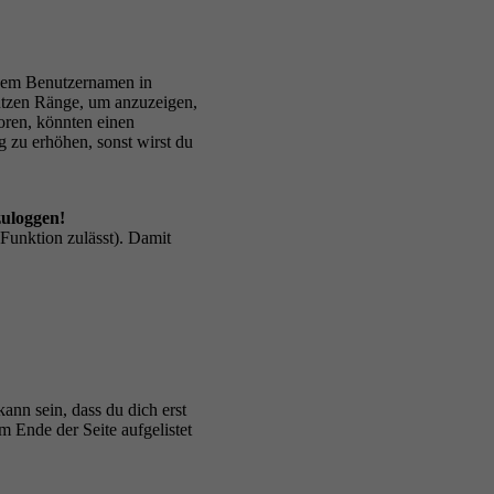
inem Benutzernamen in
utzen Ränge, um anzuzeigen,
oren, könnten einen
g zu erhöhen, sonst wirst du
zuloggen!
 Funktion zulässt). Damit
ann sein, dass du dich erst
m Ende der Seite aufgelistet