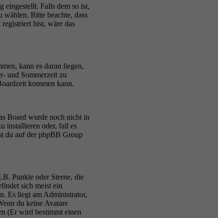
eingestellt. Falls dem so ist,
zu wählen. Bitte beachte, dass
registriert bist, wäre das
mmen, kann es daran liegen,
er- und Sommerzeit zu
 Boardzeit kommen kann.
 das Board wurde noch nicht in
nstallieren oder, fall es
älst du auf der phpBB Group
.B. Punkte oder Sterne, die
indet sich meist ein
. Es liegt am Administrator,
 Wenn du keine Avatare
en (Er wird bestimmt einen