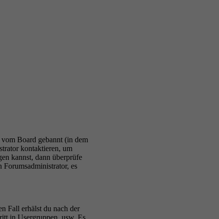
 du vom Board gebannt (in dem
trator kontaktieren, um
ggen kannst, dann überprüfe
n Forumsadministrator, es
n Fall erhälst du nach der
ritt in Usergruppen, usw. Es