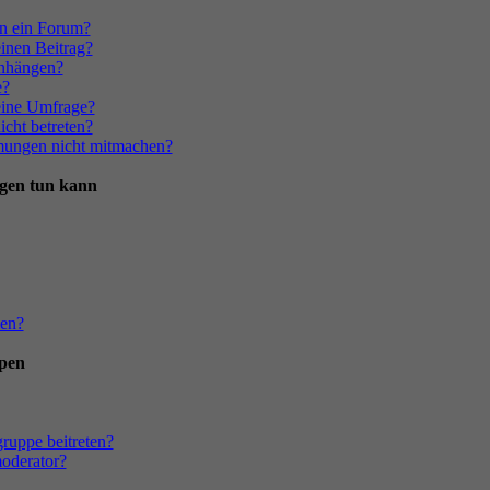
in ein Forum?
einen Beitrag?
anhängen?
e?
 eine Umfrage?
cht betreten?
mungen nicht mitmachen?
gen tun kann
men?
pen
ruppe beitreten?
oderator?