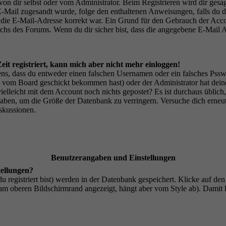
von dir selbst oder vom Administrator. Beim Registrieren wird dir gesag
 E-Mail zugesandt wurde, folge den enthaltenen Anweisungen, falls du d
s die E-Mail-Adresse korrekt war. Ein Grund für den Gebrauch der Acco
hs des Forums. Wenn du dir sicher bist, dass die angegebene E-Mail Adr
eit registriert, kann mich aber nicht mehr einloggen!
ns, dass du entweder einen falschen Usernamen oder ein falsches Pssw
u vom Board geschickt bekommen hast) oder der Administrator hat dein
du vielleicht mit dem Account noch nichts gepostet? Es ist durchaus üblic
 haben, um die Größe der Datenbank zu verringern. Versuche dich erneut
iskussionen.
Benutzerangaben und Einstellungen
tellungen?
u registriert bist) werden in der Datenbank gespeichert. Klicke auf de
am oberen Bildschirmrand angezeigt, hängt aber vom Style ab). Damit 