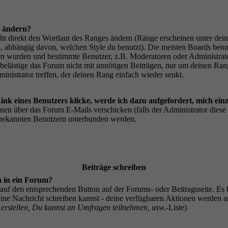
 ändern?
ht direkt den Wortlaut des Ranges ändern (Ränge erscheinen unter de
, abhängig davon, welchen Style du benutzt). Die meisten Boards ben
ben wurden und bestimmte Benutzer, z.B. Moderatoren oder Administrat
 belästige das Forum nicht mit unnötigen Beiträgen, nur um deinen Ran
inistrator treffen, der deinen Rang einfach wieder senkt.
nk eines Benutzers klicke, werde ich dazu aufgefordert, mich ein
nnen über das Forum E-Mails verschicken (falls der Administrator diese
nbekannten Benutzern unterbunden werden.
Beiträge schreiben
a in ein Forum?
auf den entsprechenden Button auf der Forums- oder Beitragsseite. Es k
 eine Nachricht schreiben kannst - deine verfügbaren Aktionen werden a
rstellen, Du kannst an Umfragen teilnehmen, usw.
-Liste)