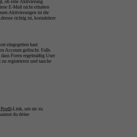
t, ob eine Aktivierung
iese E-Mail nicht erhalten
unt-Aktivierungen ist die
esse richtig ist, kontaktiere
ort eingegeben hast
en Account gelöscht. Falls
h, dass Foren regelmäßig User
 zu registrieren und tauche
n
Profil
-Link, um sie zu
kannst du deine